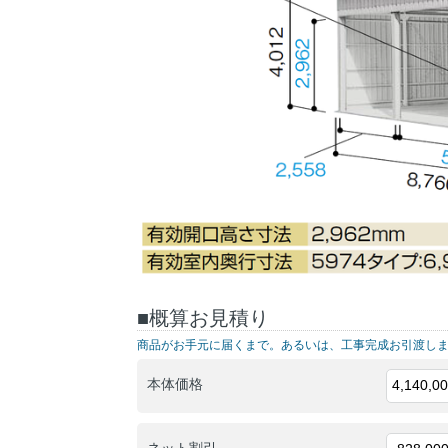
■概算お見積り
商品がお手元に届くまで。あるいは、工事完成お引渡し
H
本体価格
i
d
d
ネット割引