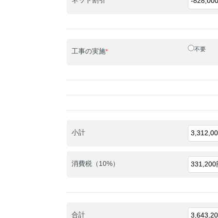
e
n
商
品
名
不要
工事の実施
*
小計
消費税（10%）
合計