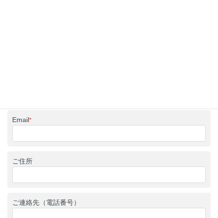
詳細なお見積りをご希望されるお客様は、以下の項目をご記入のうえ［見積
もり依頼］をお送りください。
お見積りや工事期間等の詳細な情報をご提示いたします。
お名前
*
Email
*
ご住所
ご連絡先（電話番号）