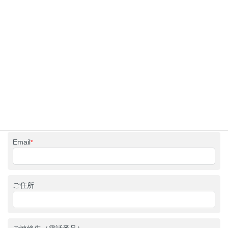
合計
詳細なお見積りをご希望されるお客様は、以下の項目をご記入のうえ［見積
もり依頼］をお送りください。
お見積りや工事期間等の詳細な情報をご提示いたします。
お名前
*
Email
*
ご住所